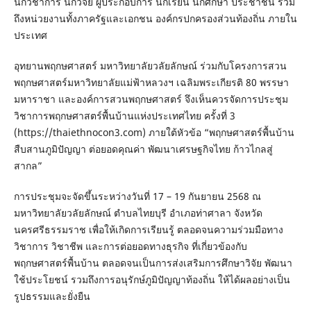
นักวิชาการ นักวิจัย ผู้ประกอบการ นักเรียน นักศึกษา ประชาชน รวม
ถึงหน่วยงานทั้งภาครัฐและเอกชน องค์กรปกครองส่วนท้องถิ่น ภายใน
ประเทศ
อุทยานพฤกษศาสตร์ มหาวิทยาลัยวลัยลักษณ์ ร่วมกับโครงการสวน
พฤกษศาสตร์มหาวิทยาลัยแม่ฟ้าหลวงฯ เฉลิมพระเกียรติ 80 พรรษา
มหาราชา และองค์การสวนพฤกษศาสตร์ จึงเห็นควรจัดการประชุม
วิชาการพฤกษศาสตร์พื้นบ้านแห่งประเทศไทย ครั้งที่ 3
(https://thaiethnocon3.com)
ภายใต้หัวข้อ
“พฤกษศาสตร์พื้นบ้าน
สืบสานภูมิปัญญา ต่อยอดคุณค่า พัฒนาเศรษฐกิจไทย ก้าวไกลสู่
สากล”
การประชุมจะจัดขึ้นระหว่างวันที่ 17
– 19 กันยายน 2568
ณ
มหาวิทยาลัยวลัยลักษณ์ ตำบลไทยบุรี อำเภอท่าศาลา จังหวัด
นครศรีธรรมราช เพื่อให้เกิดการเรียนรู้ ตลอดจนความร่วมมือทาง
วิชาการ วิชาชีพ และการต่อยอดทางธุรกิจ ที่เกี่ยวข้องกับ
พฤกษศาสตร์พื้นบ้าน ตลอดจนเป็นการส่งเสริมการศึกษาวิจัย พัฒนา
ใช้ประโยชน์ รวมถึงการอนุรักษ์ภูมิปัญญาท้องถิ่น ให้ได้ผลอย่างเป็น
รูปธรรมและยั่งยืน