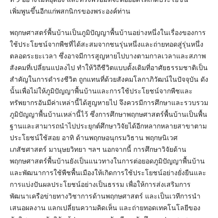
เพิ่มพูนขึ้นอีกแก่พสกนิกรของพระองค์ท่าน
พฤกษศาสตร์พื้นบ้านเป็นภูมิปัญญาพื้นบ้านอย่างหนึ่งในเรื่องของการ
ใช้ประโยชน์จากพืชที่ได้สะสมจากชนรุ่นหนึ่งและถ่ายทอดสู่รุ่นหนึ่ง
ตลอดระยะเวลา ซึ่งอาจมีการสูญหายไปบางตามกาลเวลาและสภาพ
สังคมที่เปลี่ยนแปลงไป ทำให้วิถีชีวิตแบบดั้งเดิมที่อาศัยธรรมชาติเป็น
สำคัญในการดำรงชีวิต ถูกแทนที่ด้วยสังคมโลกาภิวัฒน์ในปัจจุบัน ดัง
นั้นเพื่อไม่ให้ภูมิปัญญาพื้นบ้านและการใช้ประโยชน์จากพืชและ
ทรัพยากรอันมีค่าเหล่านี้ได้สูญหายไป จึงควรมีการศึกษาและรวบรวม
ภูมิปัญญาพื้นบ้านเหล่านี้ไว้ ซึ่งการศึกษาพฤกษศาสตร์พื้นบ้านเป็นพื้น
ฐานและสามารถนำไปประยุกต์ศึกษาวิจัยได้อีกหลากหลายสาขาตาม
ประโยชน์ใช้สอย อาทิ ด้านพฤกษอนุกรมวิธาน พฤกษนิเวศ
เภสัชศาสตร์ มานุษยวิทยา ฯลฯ นอกจากนี้ การศึกษาวิจัยด้าน
พฤกษศาสตร์พื้นบ้านยังเป็นแนวทางในการต่อยอดภูมิปัญญาพื้นบ้าน
และพัฒนาการใช้พืชพื้นเมืองให้เกิดการใช้ประโยชน์อย่างยั่งยืนและ
การแบ่งปันผลประโยชน์อย่างเป็นธรรม เพื่อให้การส่งเสริมการ
พัฒนาเครือข่ายทางวิชาการด้านพฤกษศาสตร์ และเป็นเวทีการนำ
เสนอผลงาน แลกเปลี่ยนความคิดเห็น และถ่ายทอดเทคโนโลยีของ